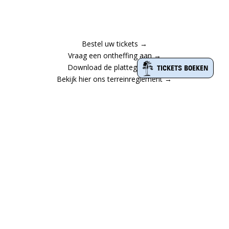
Bestel uw tickets →
Vraag een ontheffing aan →
Download de plattegrond →
TICKETS BOEKEN
Bekijk hier ons terreinreglement →
Contact
Het Henschotermeer
De Heygraeff 2
3931 MK Woudenberg
info@henschotermeer.nl
Copyright © 2023 Het Henschotermeer | Alle rechten
voorbehouden
|
Privacyverklaring
|
disclaimer |
restitutie